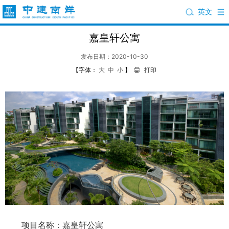
英文
嘉皇轩公寓
发布日期：2020-10-30
【字体：
大
中
小
】
打印
项目名称：嘉皇轩公寓