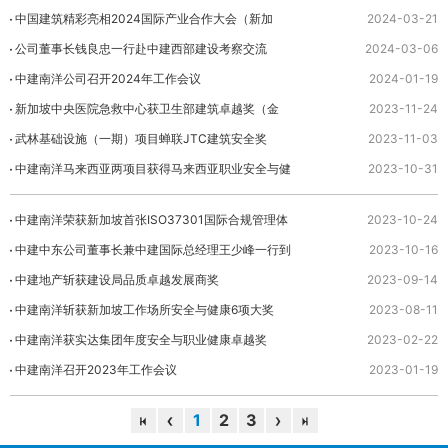
中国建筑精彩亮相2024国际产业合作大会（新加
2024-03-21
坡）暨中国机电产品品牌展览会
公司董事长钱良忠一行赴中建西部建设考察交流
2024-03-06
中建南洋公司召开2024年工作会议
2024-01-19
新加坡中央医院急救中心获卫生部建筑卓越奖（金
2023-11-24
奖）
武林基础设施（一期）项目蝉联JTC建筑安全奖
2023-11-03
中建南洋马来西亚两项目获得马来西亚职业安全与健
2023-10-31
康金奖
中建南洋荣获新加坡首张ISO37301国际合规管理体
2023-10-24
系认证证书
中建中东公司董事长兼中建国际总经理王少峰一行到
2023-10-16
访中建南洋公司
中建地产斩获建设局品质卓越发展商奖
2023-09-14
中建南洋斩获新加坡工作场所安全与健康6项大奖
2023-08-11
中建南洋获实达集团年度安全与职业健康卓越奖
2023-02-22
中建南洋召开2023年工作会议
2023-01-19
1
2
3