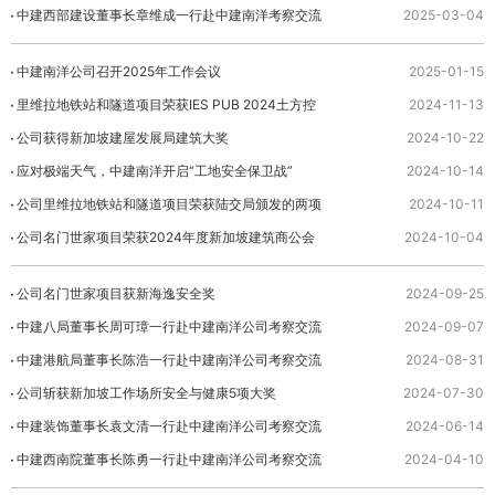
交流并签署战略合作协议
中建西部建设董事长章维成一行赴中建南洋考察交流
2025-03-04
中建南洋公司召开2025年工作会议
2025-01-15
里维拉地铁站和隧道项目荣获IES PUB 2024土方控
2024-11-13
制措施项目大奖
公司获得新加坡建屋发展局建筑大奖
2024-10-22
应对极端天气，中建南洋开启“工地安全保卫战”
2024-10-14
公司里维拉地铁站和隧道项目荣获陆交局颁发的两项
2024-10-11
环境可持续创新大奖
公司名门世家项目荣获2024年度新加坡建筑商公会
2024-10-04
生产力与创新奖—金奖
公司名门世家项目获新海逸安全奖
2024-09-25
中建八局董事长周可璋一行赴中建南洋公司考察交流
2024-09-07
中建港航局董事长陈浩一行赴中建南洋公司考察交流
2024-08-31
并签署战略合作协议
公司斩获新加坡工作场所安全与健康5项大奖
2024-07-30
中建装饰董事长袁文清一行赴中建南洋公司考察交流
2024-06-14
中建西南院董事长陈勇一行赴中建南洋公司考察交流
2024-04-10