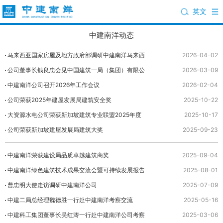
英文
中建南洋动态
马来西亚国家房屋及地方政府部调研中建南洋马来西
2026-04-02
亚公司Sfera公寓项目
公司董事长钱良忠会见中国建筑一局（集团）有限公
2026-03-09
司总经理苗良田
中建南洋公司召开2026年工作会议
2026-02-04
公司荣获2025年建屋发展局建筑安全奖
2025-10-22
大资源水电公司荣获新加坡建筑专业联盟2025年度
2025-10-17
三大装配式机电模块制造商奖
公司荣获新加坡建屋发展局建筑大奖
2025-09-23
中建南洋荣获建设局品质卓越建筑商奖
2025-09-04
中建南洋绿色建筑技术成果交流会暨可持续发展报告
2025-08-01
发布活动圆满举行
曹忠明大使走访调研中建南洋公司
2025-07-09
中建二局总经理魏德胜一行赴中建南洋考察交流
2025-05-16
中建科工集团董事长吴红涛一行赴中建南洋公司考察
2025-03-06